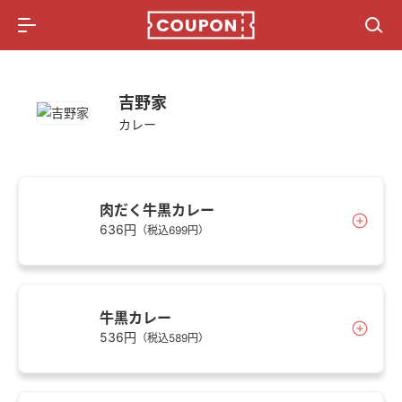
メニュー
総合記事
懸賞情報
吉野家
カレー
ポイ活比較サイト
肉だく牛黒カレー
636円
（税込699円）
牛黒カレー
536円
（税込589円）