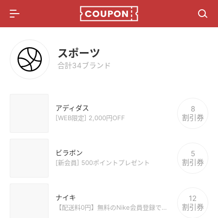
メニュー
総合記事
スポーツ
懸賞情報
合計34ブランド
ポイ活比較サイト
アディダス
8
割引券
[WEB限定] 2,000円OFF
ビラボン
5
割引券
[新会員] 500ポイントプレゼント
ナイキ
12
割引券
【配送料0円】無料のNike会員登録で全品１点から送料無料