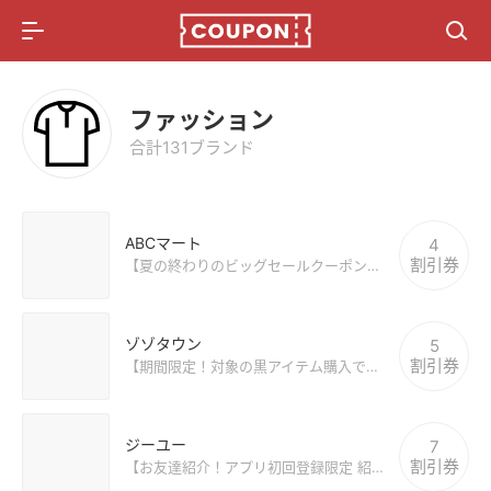
メニュー
総合記事
ファッション
懸賞情報
合計131ブランド
ポイ活比較サイト
ABCマート
4
割引券
【夏の終わりのビッグセールクーポン！1万円以上購入で1000円OFF(公式アプリ)】
ゾゾタウン
5
割引券
【期間限定！対象の黒アイテム購入でショップ限定10%ポイント還元】
ジーユー
7
割引券
【お友達紹介！アプリ初回登録限定 紹介コード入力で500円OFFクーポンプレゼント】