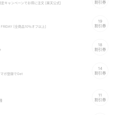
割引券
定キャンペーンでお得に注文 [楽天公式]
19
割引券
 FRIDAY [全商品10％オフ以上]
18
割引券
フ
14
割引券
マガ登録でGet
11
割引券
種