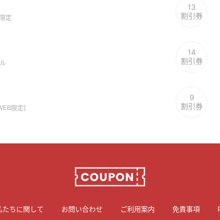
13
割引券
方限定
14
割引券
ール
9
割引券
WEB限定]
私たちに関して
お問い合わせ
ご利用案内
免責事項