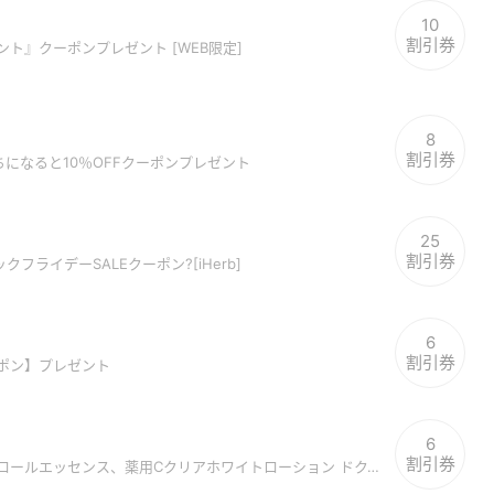
10
割引券
ント』クーポンプレゼント [WEB限定]
8
割引券
だちになると10％OFFクーポンプレゼント
25
割引券
フライデーSALEクーポン?[iHerb]
6
割引券
ーポン】プレゼント
6
割引券
【田中みな実の美肌の秘密】コントロールエッセンス、薬用Cクリアホワイトローション ドクターケイ