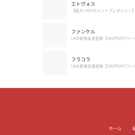
エトヴォス
【最大1,000ポイントプレゼント！
ファンケル
LINE新規友達登録【300円OFFクー
フラコラ
LINE新規友達登録【200円OFFク
ホーム