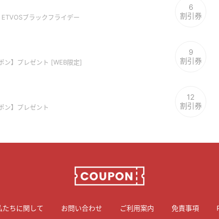
6
割引券
】ETVOSブラックフライデー
9
割引券
ポン】プレゼント [WEB限定]
12
割引券
ーポン】プレゼント
私たちに関して
お問い合わせ
ご利用案内
免責事項