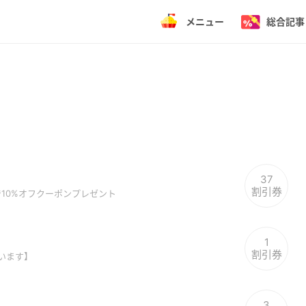
メニュー
総合記事
37
割引券
で10%オフクーポンプレゼント
1
割引券
います】
3