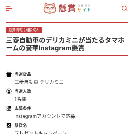
メニュー
総合記事
懸賞情報
期限切れ
懸賞情報
三菱自動車のデリカミニが当たるタマホ
ポイ活比較サイト
ームの豪華Instagram懸賞
当選賞品
三菱自動車 デリカミニ
当選人数
1名様
応募条件
Instagramアカウントで応募
懸賞名
プレゼントキャンペーン