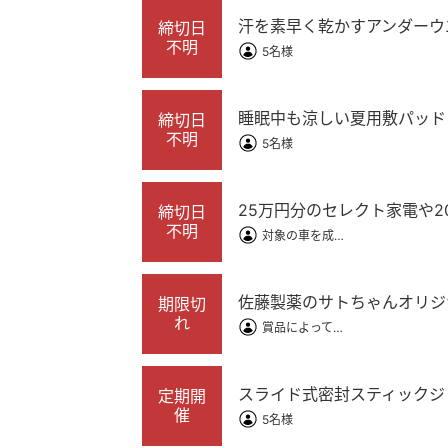
汗を素早く乾かすアンダーウ
締切日
不明
5名様
睡眠中も涼しい夏用敷パッド
締切日
不明
5名様
25万円分のセレクト家電や
締切日
不明
対象の車を成約して必ずもらえる
佐藤製薬のサトちゃんオリジ
期限切
れ
賞品によって異なります
スライド式密封スティックジ
定期開
催
5名様