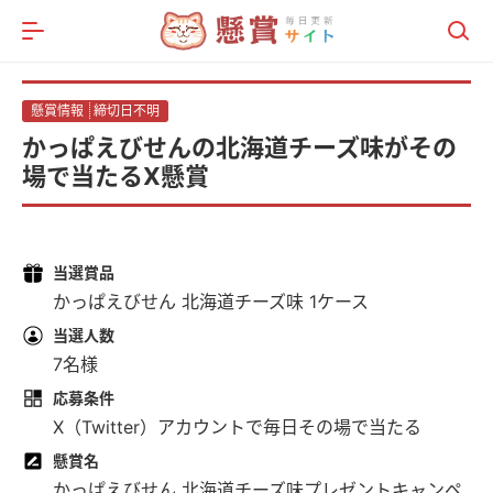
メニュー
総合記事
懸賞情報
締切日不明
懸賞情報
かっぱえびせんの北海道チーズ味がその
ポイ活比較サイト
場で当たるX懸賞
当選賞品
かっぱえびせん 北海道チーズ味 1ケース
当選人数
7名様
応募条件
X（Twitter）アカウントで毎日その場で当たる
懸賞名
かっぱえびせん 北海道チーズ味プレゼントキャンペ