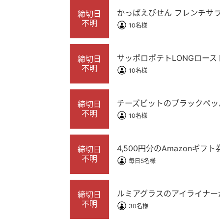
かっぱえびせん フレンチサラ
締切日
不明
10名様
サッポロポテトLONGロースト
締切日
不明
10名様
チーズビットのブラックペッパ
締切日
不明
10名様
4,500円分のAmazonギ
締切日
不明
毎日5名様
ルミアグラスのアイライナーが
締切日
不明
30名様