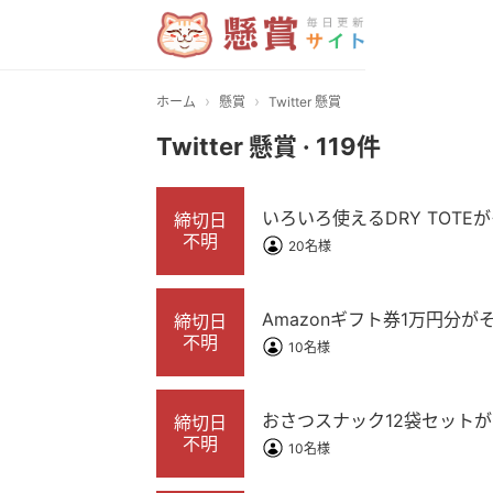
›
›
ホーム
懸賞
Twitter 懸賞
Twitter 懸賞 · 119件
いろいろ使えるDRY TOTEが
締切日
不明
20名様
Amazonギフト券1万円分
締切日
不明
10名様
おさつスナック12袋セットが当
締切日
不明
10名様